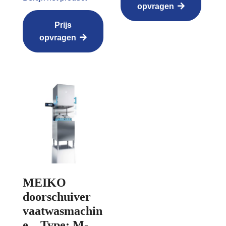
opvragen
Prijs
opvragen
MEIKO
doorschuiver
vaatwasmachin
e – Type: M-