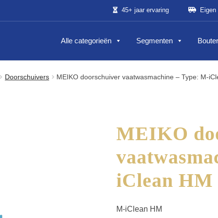
45+ jaar ervaring
Eigen 
Alle categorieën
Segmenten
Bouter
Doorschuivers
MEIKO doorschuiver vaatwasmachine – Type: M-iC
MEIKO doo
vaatwasmac
iClean HM
M-iClean HM