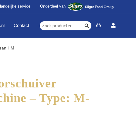
landelijke service
Onderdeel van
.nl
Contact
lean HM
rschuiver
hine – Type: M-