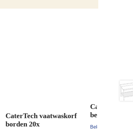
CaterTech vaatwaskorf
bestek
korf
Bekijk het product