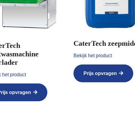
CaterTech zeepmid
erTech
twasmachine
Bekijk het product
rlader
Prijs opvragen
k het product
rijs opvragen