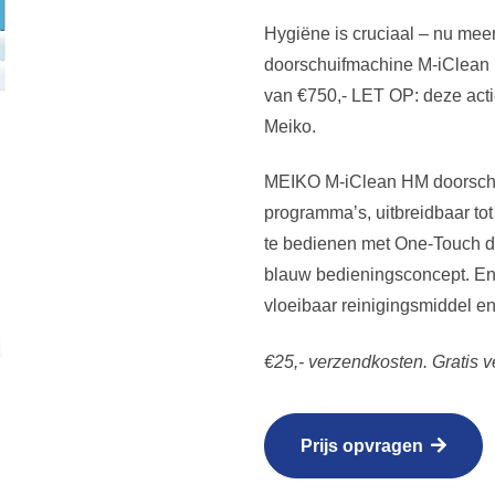
Hygiëne is cruciaal – nu meer
doorschuifmachine M-iClean 
van €750,- LET OP: deze actie
Meiko.
MEIKO M-iClean HM doorschu
programma’s, uitbreidbaar tot
te bedienen met One-Touch di
blauw bedieningsconcept. Ene
vloeibaar reinigingsmiddel e
€25,- verzendkosten. Gratis v
Prijs opvragen