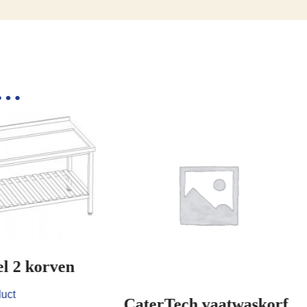
s…
CaterTech vaatwas
borden 20x
erTech vaatwaskorf