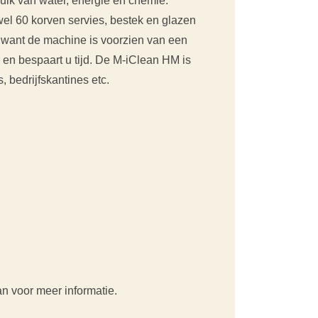
ruik van water, energie en chemie.
el 60 korven servies, bestek en glazen
 want de machine is voorzien van een
en bespaart u tijd. De M-iClean HM is
, bedrijfskantines etc.
n voor meer informatie.