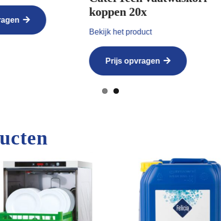
Bekijk het product
pen 20x
k het product
Prijs opvragen
rijs opvragen
ucten