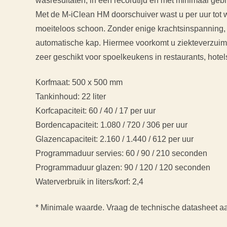
wasresultaten, in een recordtijd en met minimaal geb
Met de M-iClean HM doorschuiver wast u per uur tot w
moeiteloos schoon. Zonder enige krachtsinspanning,
automatische kap. Hiermee voorkomt u ziekteverzuim 
zeer geschikt voor spoelkeukens in restaurants, hotels
Korfmaat: 500 x 500 mm
Tankinhoud: 22 liter
Korfcapaciteit: 60 / 40 / 17 per uur
Bordencapaciteit: 1.080 / 720 / 306 per uur
Glazencapaciteit: 2.160 / 1.440 / 612 per uur
Programmaduur servies: 60 / 90 / 210 seconden
Programmaduur glazen: 90 / 120 / 120 seconden
Waterverbruik in liters/korf: 2,4
* Minimale waarde. Vraag de technische datasheet aa