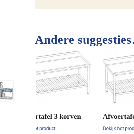
Andere suggestie
orven
Afvoertafel 2 korven
Bekijk het product
Cat