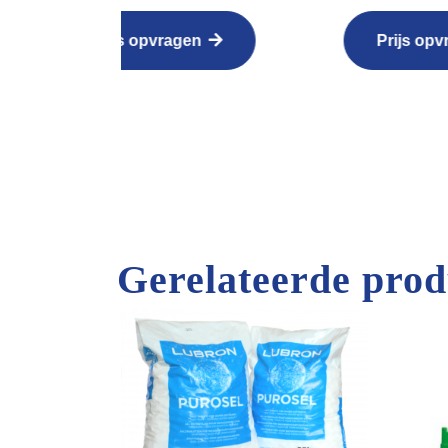
kop
Prijs opvragen
Bekij
P
Gerelateerde prod