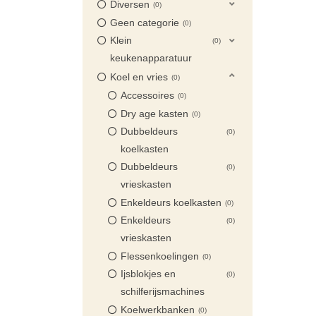
Diversen
0
Geen categorie
0
Klein
0
keukenapparatuur
Koel en vries
0
Accessoires
0
Dry age kasten
0
Dubbeldeurs
0
koelkasten
Dubbeldeurs
0
vrieskasten
Enkeldeurs koelkasten
0
Enkeldeurs
0
vrieskasten
Flessenkoelingen
0
Ijsblokjes en
0
schilferijsmachines
Koelwerkbanken
0