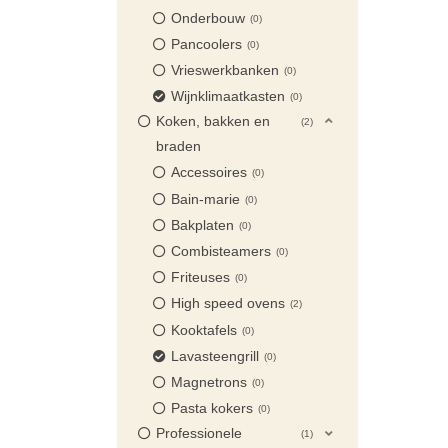
Onderbouw
0
Pancoolers
0
Vrieswerkbanken
0
Wijnklimaatkasten
0
Koken, bakken en
2
braden
Accessoires
0
Bain-marie
0
Bakplaten
0
Combisteamers
0
Friteuses
0
High speed ovens
2
Kooktafels
0
Lavasteengrill
0
Magnetrons
0
Pasta kokers
0
Professionele
1