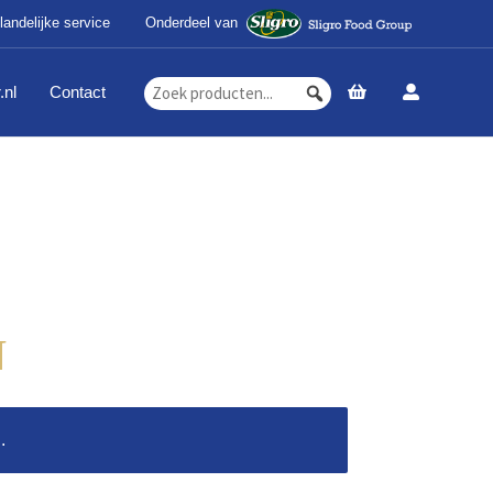
landelijke service
Onderdeel van
.nl
Contact
N
.