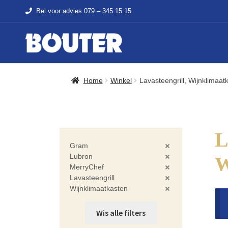
Bel voor advies
079 – 345 15 15
Home
Winkel
Lavasteengrill, Wijnklimaat
L
Gram
Lubron
MerryChef
Lavasteengrill
Wijnklimaatkasten
Wis alle filters