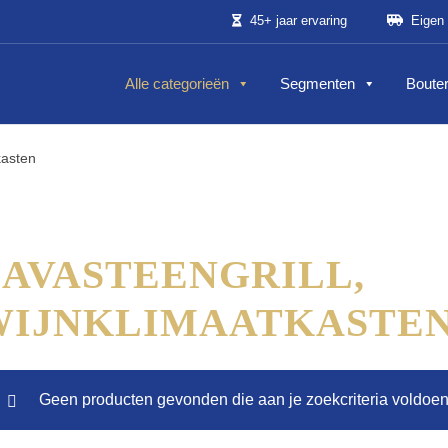
45+ jaar ervaring
Eigen 
Alle categorieën
Segmenten
Bouter
kasten
AVASTEENGRILL,
WIJNKLIMAATKASTE
Geen producten gevonden die aan je zoekcriteria voldoen