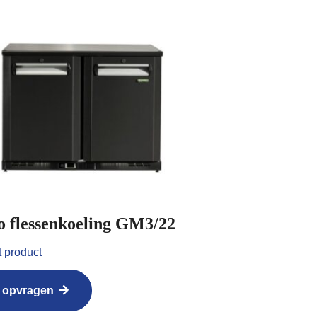
 flessenkoeling GM3/22
t product
s opvragen