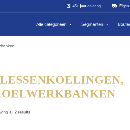
45+ jaar ervaring
Eigen 
Alle categorieën
Segmenten
Bouter
rkbanken
FLESSENKOELINGEN,
KOELWERKBANKEN
ing all 2 results