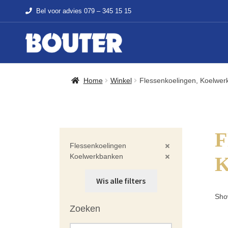
Bel voor advies
079 – 345 15 15
Home
Winkel
Flessenkoelingen, Koelwe
Flessenkoelingen
Koelwerkbanken
Wis alle filters
Show
Zoeken
Search products: