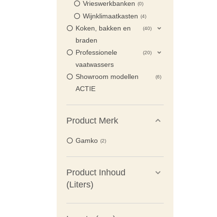
Vrieswerkbanken
0
Wijnklimaatkasten
4
Koken, bakken en
40
braden
Professionele
20
vaatwassers
Showroom modellen
6
ACTIE
Product Merk
Gamko
2
Product Inhoud
(Liters)