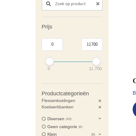
Prijs
0
11.700
B
Productcategorieën
Flessenkoelingen
Koelwerkbanken
Diversen
10
Geen categorie
0
Klein
0