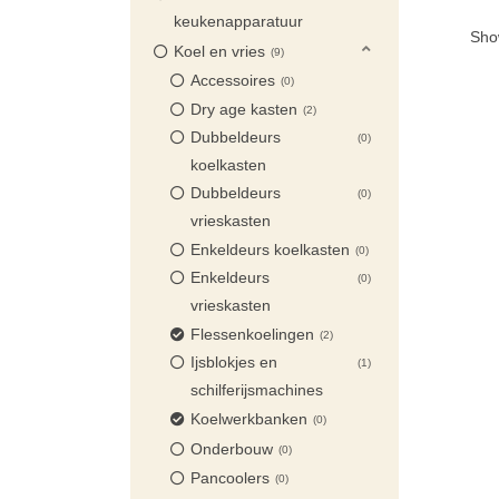
keukenapparatuur
Show
Koel en vries
9
Accessoires
0
Dry age kasten
2
Dubbeldeurs
0
koelkasten
Dubbeldeurs
0
vrieskasten
Enkeldeurs koelkasten
0
Enkeldeurs
0
vrieskasten
Flessenkoelingen
2
Ijsblokjes en
1
schilferijsmachines
Koelwerkbanken
0
Onderbouw
0
Pancoolers
0