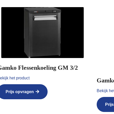
Gamko Flessenkoeling GM 3/2
ekijk het product
Gamko
Bekijk he
Prijs opvragen
Prij