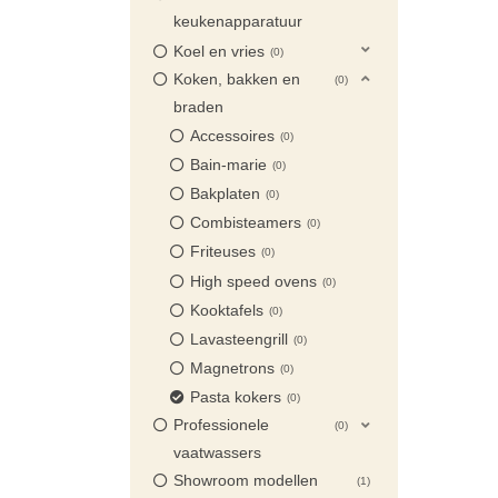
keukenapparatuur
Koel en vries
0
Koken, bakken en
0
braden
Accessoires
0
Bain-marie
0
Bakplaten
0
Combisteamers
0
Friteuses
0
High speed ovens
0
Kooktafels
0
Lavasteengrill
0
Magnetrons
0
Pasta kokers
0
Professionele
0
vaatwassers
Showroom modellen
1