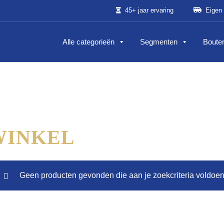
45+ jaar ervaring
Eigen 
Alle categorieën
Segmenten
Bouter
WINKEL
Geen producten gevonden die aan je zoekcriteria voldoen