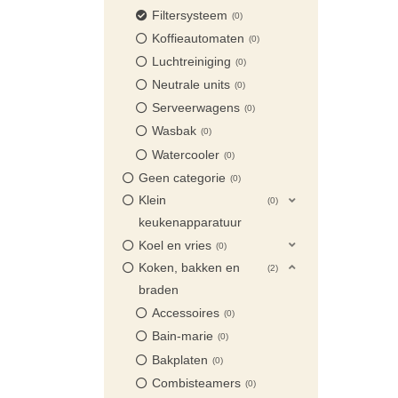
Filtersysteem
0
Koffieautomaten
0
Luchtreiniging
0
Neutrale units
0
Serveerwagens
0
Wasbak
0
Watercooler
0
Geen categorie
0
Klein
0
keukenapparatuur
Koel en vries
0
Koken, bakken en
2
braden
Accessoires
0
Bain-marie
0
Bakplaten
0
Combisteamers
0