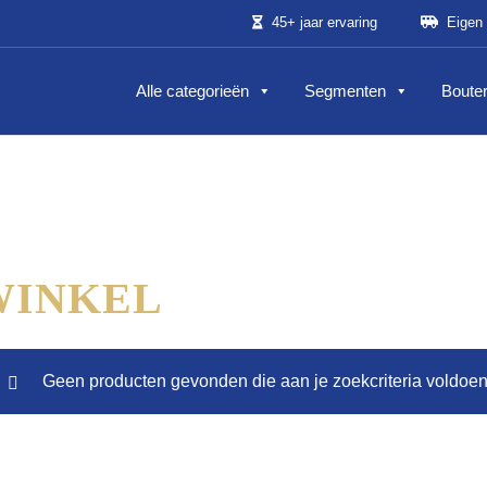
45+ jaar ervaring
Eigen 
Alle categorieën
Segmenten
Bouter
WINKEL
Geen producten gevonden die aan je zoekcriteria voldoen