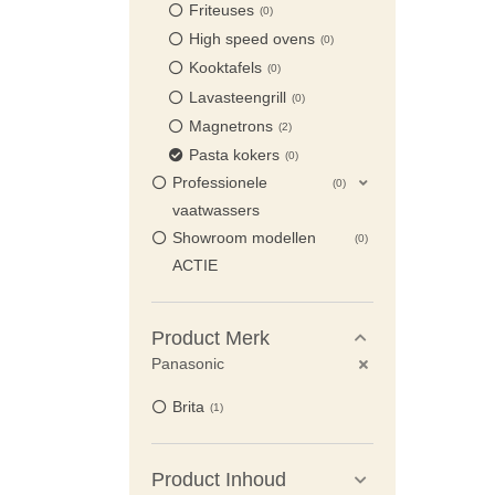
Friteuses
0
High speed ovens
0
Kooktafels
0
Lavasteengrill
0
Magnetrons
2
Pasta kokers
0
Professionele
0
vaatwassers
Showroom modellen
0
ACTIE
Product Merk
Panasonic
Brita
1
Product Inhoud