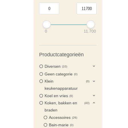
0
11.700
Productcategorieën
Diversen
10
Geen categorie
0
Klein
0
keukenapparatuur
Koel en vries
9
Koken, bakken en
40
braden
Accessoires
26
Bain-marie
0