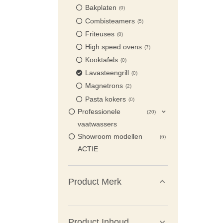
Bakplaten
0
Combisteamers
5
Friteuses
0
High speed ovens
7
Kooktafels
0
Lavasteengrill
0
Magnetrons
2
Pasta kokers
0
Professionele
20
vaatwassers
Showroom modellen
6
ACTIE
Product Merk
Product Inhoud