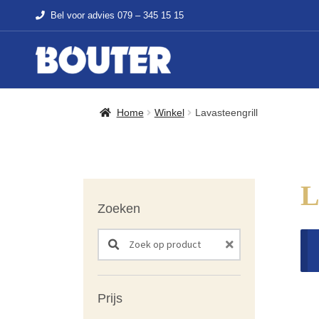
Bel voor advies
079 – 345 15 15
Home
Winkel
Lavasteengrill
Zoeken
Search products:
Prijs