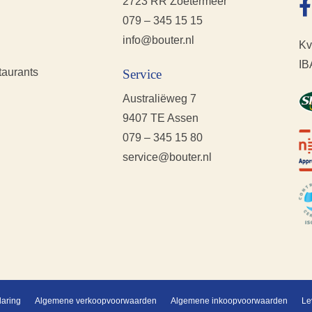
2723 RR Zoetermeer
079 – 345 15 15
info@bouter.nl
Kv
IB
taurants
Service
Australiëweg 7
9407 TE Assen
079 – 345 15 80
service@bouter.nl
laring
Algemene verkoopvoorwaarden
Algemene inkoopvoorwaarden
Le