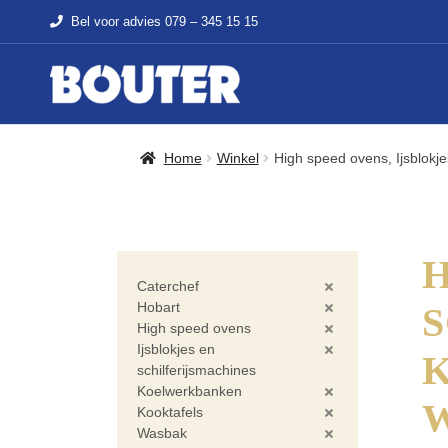
Bel voor advies
079 – 345 15 15
Home
Winkel
High speed ovens, Ijsblokj
H
Caterchef
Hobart
S
High speed ovens
Ijsblokjes en
schilferijsmachines
Koelwerkbanken
Kooktafels
Wasbak