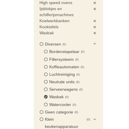
High speed ovens
Ijsblokjes en
schilferijsmachines
Koelwerkbanken
Kooktafels
Wasbak
Diversen
0
Bordenstapelaar
0
Filtersysteem
0
Koffieautomaten
0
Luchtreiniging
0
Neutrale units
0
Serveerwagens
0
Wasbak
0
Watercooler
0
Geen categorie
0
Klein
0
keukenapparatuur