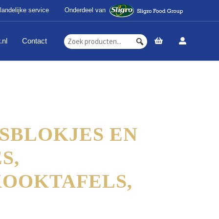
landelijke service
Onderdeel van
.nl
Contact
JSBLOKJES EN
S,
OOKTAFELS,