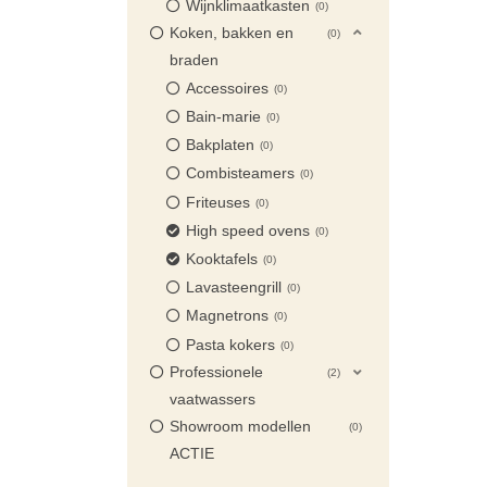
Wijnklimaatkasten
0
Koken, bakken en
0
braden
Accessoires
0
Bain-marie
0
Bakplaten
0
Combisteamers
0
Friteuses
0
High speed ovens
0
Kooktafels
0
Lavasteengrill
0
Magnetrons
0
Pasta kokers
0
Professionele
2
vaatwassers
Showroom modellen
0
ACTIE