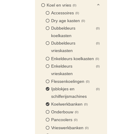
Koel en vries
0
Accessoires
0
Dry age kasten
0
Dubbeldeurs
0
koelkasten
Dubbeldeurs
0
vrieskasten
Enkeldeurs koelkasten
0
Enkeldeurs
0
vrieskasten
Flessenkoelingen
0
Ijsblokjes en
0
schilferijsmachines
Koelwerkbanken
0
Onderbouw
0
Pancoolers
0
Vrieswerkbanken
0