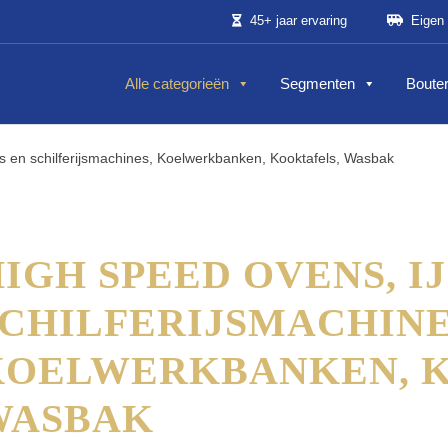
45+ jaar ervaring
Eigen 
Alle categorieën
Segmenten
Bouter
es en schilferijsmachines, Koelwerkbanken, Kooktafels, Wasbak
IGH SPEED OVENS, I
CHILFERIJSMACHINE
KOELWERKBANKEN, K
WASBAK