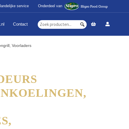
landelijke service
Onderdeel van
.nl
Contact
ngrill, Voorladers
DEURS
ENKOELINGEN,
S,