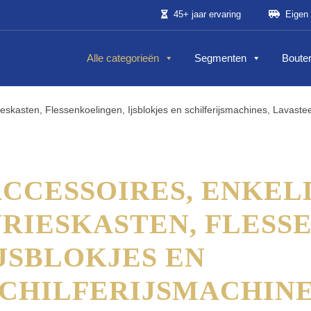
45+ jaar ervaring
Eigen 
Alle categorieën
Segmenten
Bouter
eskasten, Flessenkoelingen, Ijsblokjes en schilferijsmachines, Lavastee
CCESSOIRES, ENKEL
RIESKASTEN, FLESS
JSBLOKJES EN
CHILFERIJSMACHINE