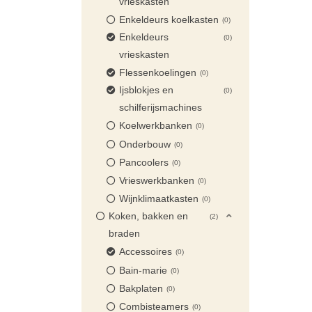
vrieskasten
Enkeldeurs koelkasten
0
Enkeldeurs
0
vrieskasten
Flessenkoelingen
0
Ijsblokjes en
0
schilferijsmachines
Koelwerkbanken
0
Onderbouw
0
Pancoolers
0
Vrieswerkbanken
0
Wijnklimaatkasten
0
Koken, bakken en
2
braden
Accessoires
0
Bain-marie
0
Bakplaten
0
Combisteamers
0