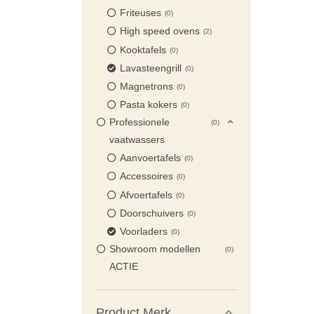
Friteuses
0
High speed ovens
2
Kooktafels
0
Lavasteengrill
0
Magnetrons
0
Pasta kokers
0
Professionele
0
vaatwassers
Aanvoertafels
0
Accessoires
0
Afvoertafels
0
Doorschuivers
0
Voorladers
0
Showroom modellen
0
ACTIE
Product Merk