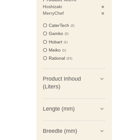
Hoshizaki
MerryChef
CaterTech
2
Gamko
2
Hobart
1
Meiko
1
Rational
22
Product Inhoud
(Liters)
Lengte (mm)
Breedte (mm)