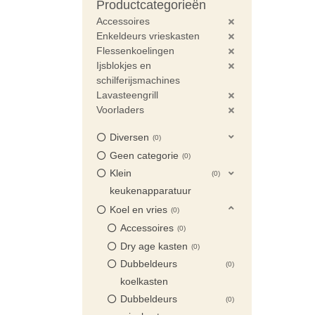
Productcategorieën
Accessoires
Enkeldeurs vrieskasten
Flessenkoelingen
Ijsblokjes en
schilferijsmachines
Lavasteengrill
Voorladers
Diversen
0
Geen categorie
0
Klein
0
keukenapparatuur
Koel en vries
0
Accessoires
0
Dry age kasten
0
Dubbeldeurs
0
koelkasten
Dubbeldeurs
0