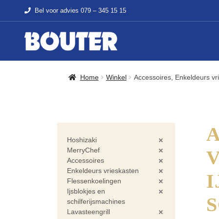
Bel voor advies
079 – 345 15 15
Home
Winkel
Accessoires, Enkeldeurs vri
A
Hoshizaki
MerryChef
V
Accessoires
Enkeldeurs vrieskasten
I
Flessenkoelingen
Ijsblokjes en
S
schilferijsmachines
Lavasteengrill