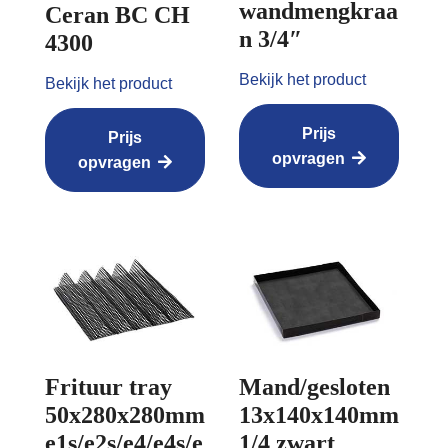
wandmengkraa
Ceran BC CH
n 3/4″
4300
Bekijk het product
Bekijk het product
Prijs
Prijs
opvragen
opvragen
Frituur tray
Mand/gesloten
50x280x280mm
13x140x140mm
e1s/e2s/e4/e4s/e
1/4 zwart